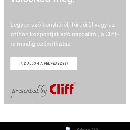
Legyen szó konyháról, fürdőről vagy az
otthon központját adó nappaliról, a Cliff-
re mindig számíthatsz.
INDULJON A FELFEDEZÉS!