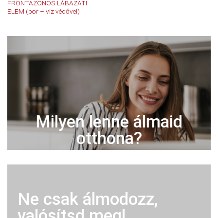
FRONTAZONOS LÁBAZATI
ELEM (por – víz védővel)
Milyen lenne álmaid
otthona?
Ne csak álmodozz,
valósítsd meg!